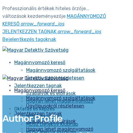
Professzionális értékek hiteles őrzője...
változások kezdeményezője
MAGÁNNYOMOZÓ
KERESŐ
arrow_forward_ios
JELENTKEZZEN TAGNAK
arrow_forward_ios
Bejelentkezés tagoknak
Magánnyomozó kereső
Magánnyomozó szolgáltatások
Ügytípusokról részletesen
Jelentkezzen tagnak
Magánnyomozó kereső
Szabályok és előírások
Magánnyomozó szolgáltatások
Hogyan lehet magánnyomozó
Ügytípusokról részletesen
Oktatás és képzés
Jelentkezzen tagnak
Author Profile
MDSZ Akadémia
Szabályok és előírások
MDSZ Detektív Klubnap
Hogyan lehet magánnyomozó
MDSZ Mentor Program