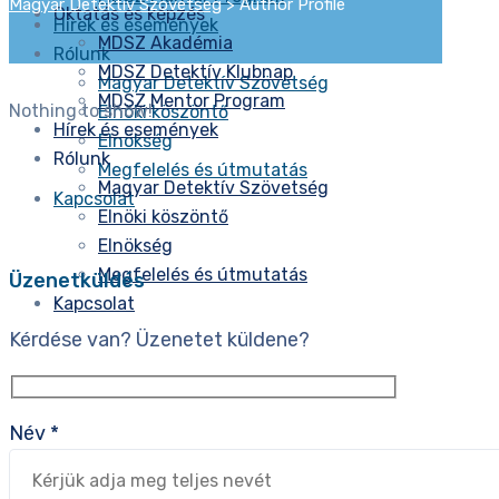
Magyar Detektív Szövetség
>
Author Profile
Oktatás és képzés
Hírek és események
MDSZ Akadémia
Rólunk
MDSZ Detektív Klubnap
Magyar Detektív Szövetség
MDSZ Mentor Program
Nothing to show!
Elnöki köszöntő
Hírek és események
Elnökség
Rólunk
Megfelelés és útmutatás
Magyar Detektív Szövetség
Kapcsolat
Elnöki köszöntő
Elnökség
Megfelelés és útmutatás
Üzenetküldés
Kapcsolat
Kérdése van? Üzenetet küldene?
Név *